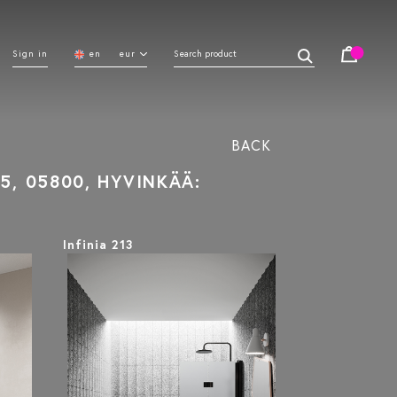
Sign in
en
eur
BACK
5, 05800, HYVINKÄÄ:
Infinia 213