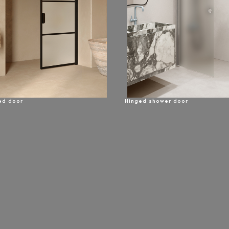
ed door
Hinged shower door