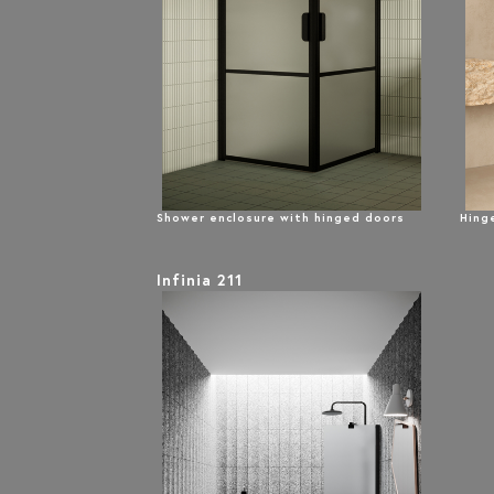
Shower enclosure with hinged doors
Hing
Infinia 211